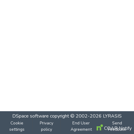
DSpace software
copyright © 2002-2026
LYRASIS
Cookie
Privacy
End User
Send
COAR Notify
settings
policy
Agreement
Feedback