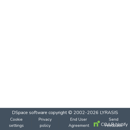
DSpace software
copyright © 2002-2026
LYRASIS
Cookie
Privacy
End User
Send
COAR Notify
settings
policy
Agreement
Feedback