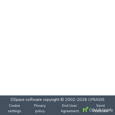
DSpace software
copyright © 2002-2026
LYRASIS
Cookie
Privacy
End User
Send
COAR Notify
settings
policy
Agreement
Feedback