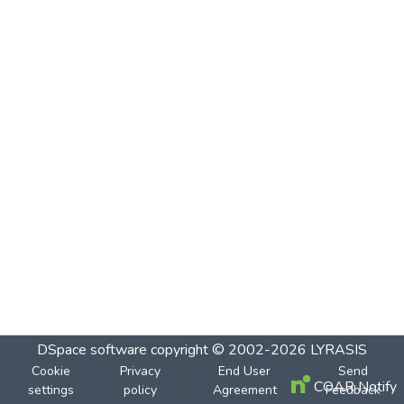
DSpace software
copyright © 2002-2026
LYRASIS
Cookie
Privacy
End User
Send
COAR Notify
settings
policy
Agreement
Feedback