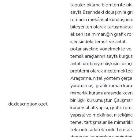
tabüler okuma biçimleri ile okur
sayfa üzerindeki dolaşımını graf
romanın mekânsal kuruluşunun 
bileşenleri olarak tartışmaktadır.
eksen ise mimarlığın grafik rom
içerisindeki temsil ve anlatı
potansiyeline yönelmekte ve m
temsil araçlarının sayfa kurgusu
anlatı üretimiyle ilişkisini bir içer
problemi olarak incelemektedir.
Araştırma, nitel yöntem çerçev
yürütülmüş; grafik roman kuramı 
mimarlık kuramı arasında kavra
bir ilişki kurulmuştur. Çalışmanın
dc.description.ozet
kuramsal altyapısı, grafik roman
yapısal ve mekânsal niteliğine il
temel tartışmalar ile mimarlıkta
tektonik, arkitektonik, temsil ve