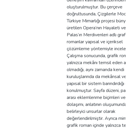
deneyim kavramları üzerinden
oluşturulmuştur. Bu çerçeve
doğrultusunda, Çizgilerle Mode
Türkiye Mimarlığı projesi bünye
üretilen Opera’nın Hayaleti ve 
Palas’ın Merdivenleri adlı grafik
romanlar yapısal ve içeriksel
çözümleme yöntemiyle incelenmi
Çalışma sonucunda, grafik roman
yalnızca mekânı temsil eden anla
olmadığı, aynı zamanda kendi
kuruluşlarında da mekânsal ve
yapısal bir sistem barındırdığı o
konulmuştur. Sayfa düzeni, pane
arası eklemlenme biçimleri ve 
dolaşımı, anlatının oluşumunda
belirleyici unsurlar olarak
değerlendirilmiştir. Ayrıca mimar
grafik roman içinde yalnızca tem