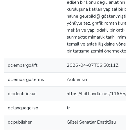
edilen bir konu değil, anlatının
kuruluşuna katılan yapısal bir bi
haline gelebildiği gösterilmiştir.
yönüyle tez, grafik roman kuram
mekân ve yapı odaklı bir katkı
sunmakta; mimarlık tarihi, mimar
temsil ve anlatı ilişkisine yöneli
bir tartışma zemini önermektedi
dc.embargo.lift
2026-04-07T06:50:11Z
dc.embargo.terms
Acik erisim
dc.identifier.uri
https://hdl.handle.net/11655
dc.language.iso
tr
dc.publisher
Güzel Sanatlar Enstitüsü