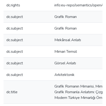
dc.rights
info:eu-repo/semantics/openAc
dc.subject
Grafik Roman
dc.subject
Grafik Roman
dc.subject
Mekânsal Anlatı
dc.subject
Mimari Temsil
dc.subject
Görsel Anlatı
dc.subject
Arkitektonik
Grafik Romanın Mimarisi, Mimarl
dc.title
Grafik Romanla Anlatımı: Çizgile
Modern Türkiye Mimarlığı Örneğ