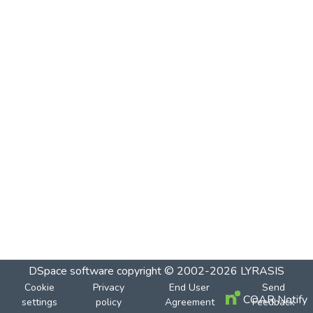
DSpace software
copyright © 2002-2026
LYRASIS
Cookie
Privacy
End User
Send
COAR Notify
settings
policy
Agreement
Feedback