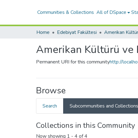
Communities & Collections
All of DSpace
Sta
Home
Edebiyat Fakültesi
Amerikan Kültürü ve 
Permanent URI for this community
http://local
Browse
Search
Subcommunities and Collection
Collections in this Community
Now showing
1 - 4 of 4