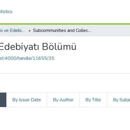
tistics
Amerikan Kültürü ve Edebiyatı Bölümü
Subcommunities and Collections
Edebiyatı Bölümü
host:4000/handle/11655/35
s
By Issue Date
By Author
By Title
By Subj