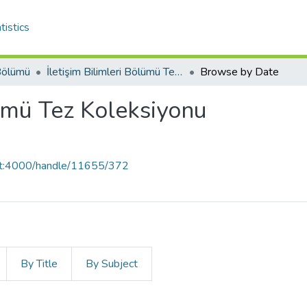
tistics
 Bölümü
İletişim Bilimleri Bölümü Tez Koleksiyonu
Browse by Date
lümü Tez Koleksiyonu
ost:4000/handle/11655/372
By Title
By Subject