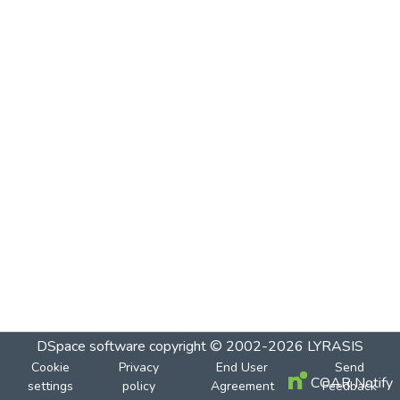
DSpace software
copyright © 2002-2026
LYRASIS
Cookie
Privacy
End User
Send
COAR Notify
settings
policy
Agreement
Feedback