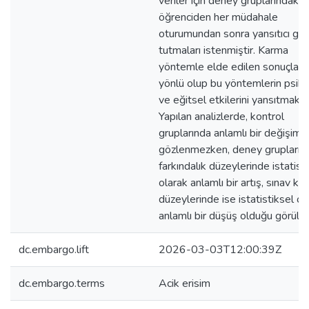
veriler için deney gruplarındaki 
öğrenciden her müdahale
oturumundan sonra yansıtıcı gün
tutmaları istenmiştir. Karma
yöntemle elde edilen sonuçlar 
yönlü olup bu yöntemlerin psiko
ve eğitsel etkilerini yansıtmakta
Yapılan analizlerde, kontrol
gruplarında anlamlı bir değişim
gözlenmezken, deney gruplarını
farkındalık düzeylerinde istatist
olarak anlamlı bir artış, sınav kay
düzeylerinde ise istatistiksel ol
anlamlı bir düşüş olduğu görülm
dc.embargo.lift
2026-03-03T12:00:39Z
dc.embargo.terms
Acik erisim