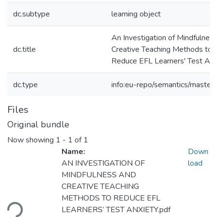
dc.subtype
learning object
An Investigation of Mindfulnes
dc.title
Creative Teaching Methods to
Reduce EFL Learners' Test Anx
dc.type
info:eu-repo/semantics/master
Files
Original bundle
Now showing
1 - 1 of 1
Name:
Down
AN INVESTIGATION OF
load
MINDFULNESS AND
CREATIVE TEACHING
Loading...
METHODS TO REDUCE EFL
LEARNERS’ TEST ANXIETY.pdf