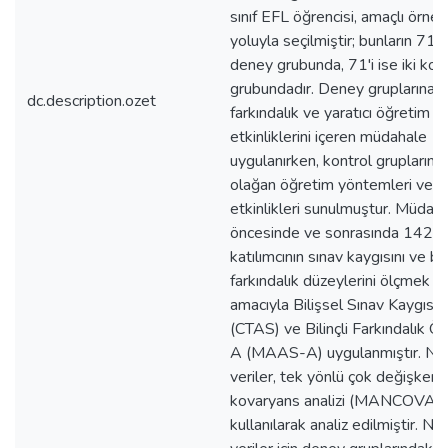
sınıf EFL öğrencisi, amaçlı örne
yoluyla seçilmiştir; bunların 71'i i
deney grubunda, 71'i ise iki kon
grubundadır. Deney gruplarına bil
dc.description.ozet
farkındalık ve yaratıcı öğretim
etkinliklerini içeren müdahale
uygulanırken, kontrol gruplarına
olağan öğretim yöntemleri ve
etkinlikleri sunulmuştur. Müdah
öncesinde ve sonrasında 142
katılımcının sınav kaygısını ve bili
farkındalık düzeylerini ölçmek
amacıyla Bilişsel Sınav Kaygısı 
(CTAS) ve Bilinçli Farkındalık Öl
A (MAAS-A) uygulanmıştır. Nic
veriler, tek yönlü çok değişkenli
kovaryans analizi (MANCOVA)
kullanılarak analiz edilmiştir. Nit