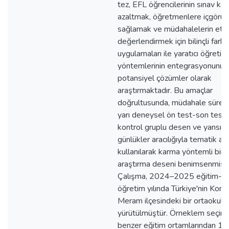
tez, EFL öğrencilerinin sınav kay
azaltmak, öğretmenlere içgörü
sağlamak ve müdahalelerin etkili
değerlendirmek için bilinçli farkı
uygulamaları ile yaratıcı öğretim
yöntemlerinin entegrasyonunu
potansiyel çözümler olarak
araştırmaktadır. Bu amaçlar
doğrultusunda, müdahale sürec
yarı deneysel ön test-son test
kontrol gruplu desen ve yansıtıc
günlükler aracılığıyla tematik ana
kullanılarak karma yöntemli bir
araştırma deseni benimsenmişti
Çalışma, 2024–2025 eğitim-
öğretim yılında Türkiye'nin Konya 
Meram ilçesindeki bir ortaokuld
yürütülmüştür. Örneklem seçimi
benzer eğitim ortamlarından 14