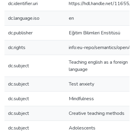
dc.identifier.uri
https://hdl.handle.net/11655
dc.language.iso
en
dc.publisher
Eğitim Bilimleri Enstitüsü
dc.rights
info:eu-repo/semantics/openAc
Teaching english as a foreign
dc.subject
language
dc.subject
Test anxiety
dc.subject
Mindfulness
dc.subject
Creative teaching methods
dc.subject
Adolescents